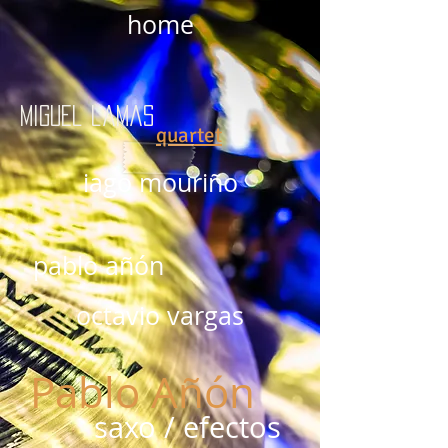
home
miguel lamas
quartet
iago mouriño
pablo añón
octavio vargas
Pablo Añón
saxo / efectos